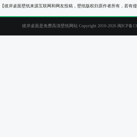
非主流海边情侣桌面背景图片
森林,小湖,白色
【彼岸桌面壁纸来源互联网和网友投稿，壁纸版权归原作者所有，若有侵
彼岸桌面是免费高清壁纸网站 Copyright 2010-2026
闽ICP备13