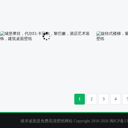
新加坡,摩天大楼,水,晚上,城市桌面壁纸
金碧辉煌的长廊
城堡摩丝，代尔EL卡马尔，黎巴嫩，酒店艺术装
旋转式楼梯，窗
1
2
3
4
饰，建筑桌面壁纸
壁纸
彼岸桌面是免费高清壁纸网站 Copyright 2010-2026
闽ICP备13