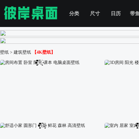
分类
尺寸
日历
带
壁纸
>
建筑壁纸
【4K壁纸】
房间布置 卧室 阳光 课本 电脑桌面壁纸
3D房间 阳光 