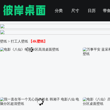
分类
尺寸
日历
带
壁纸
>
打工人壁纸
【4K壁纸】
电影《八仙》电脑分区高清桌面壁纸
万事平安 蓝采
纸