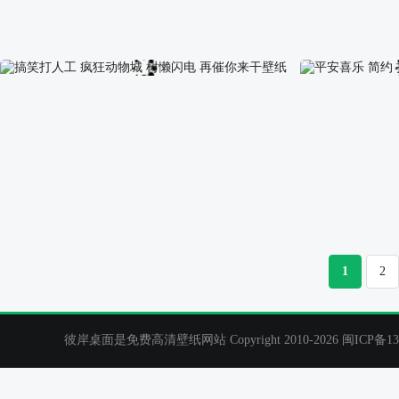
人生何求暴富自由 加油鸭 彼岸原创2K高清清壁纸
原创喜鹊登柳 
搞笑打人工 疯狂动物城 树懒闪电 再催你来干壁纸
平安喜乐 简约 
1
2
彼岸桌面是免费高清壁纸网站 Copyright 2010-2026
闽ICP备13