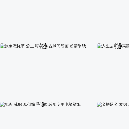
我一直在等一个无心昌的签名 韩湘子 电影八仙 电
电影《八仙》吕
脑分区超清壁纸
区桌面壁纸
原创忘忧草 公主 哼就不 古风简笔画 超清壁纸
人生是旷野高清