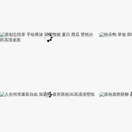
肥肉 减脂 原创简单创意 减肥专用电脑壁纸
金榜题名 麦穗 
原创忘忧草 手绘厚涂 可爱熊猫 夏日 西瓜 壁纸分区
快乐鸭 草地 荷
高清桌面