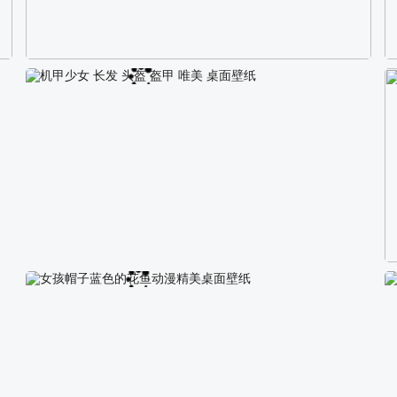
校园长发可爱美女4K电脑壁纸
机甲少女 长发 头盔 盔甲 唯美 桌面壁纸