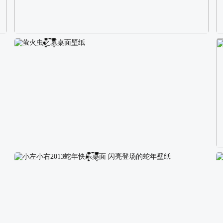
校园长发可爱美女4K电脑壁纸
萤火虫之墓桌面壁纸