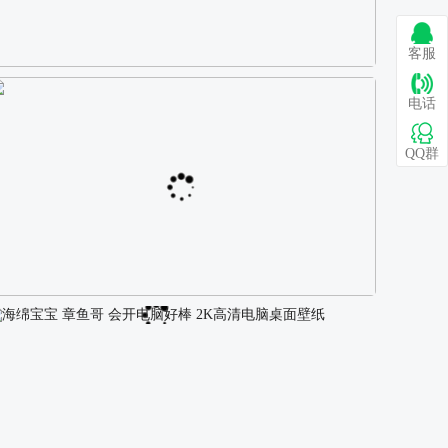
客服
巴图 古风白衣女孩骑马壁纸
电话
QQ群