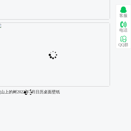
客服
巴图 古风白衣女孩骑马壁纸
电话
QQ群