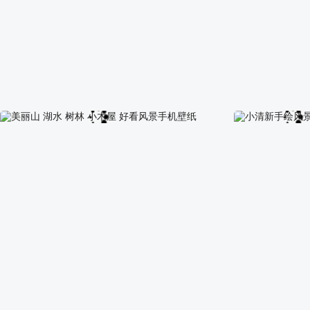
紫色薰衣草 天空 晚霞 云 日落 风景手机壁纸
榴莲水果手机壁