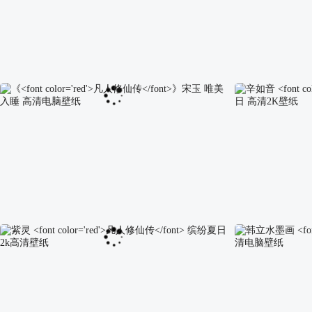
凡人修仙传
宋玉元婴天象高清壁纸
凡人修仙传
韩立
《
凡人修仙传
》宋玉 唯美入睡 高清电脑壁纸
辛如音
凡人修