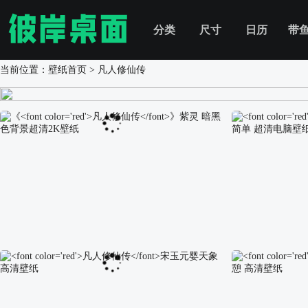
分类
尺寸
日历
带
当前位置：
壁纸首页
> 凡人修仙传
《
凡人修仙传
》紫灵 暗黑色背景超清2K壁纸
凡人修仙传
紫灵