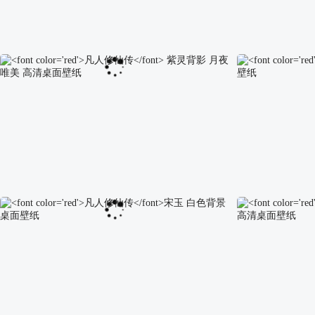
紫灵
凡人修仙传
缤纷夏日 2k高清壁纸
韩立水墨画
凡
凡人修仙传
紫灵背影 月夜唯美 高清桌面壁纸
凡人修仙传
菡云