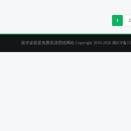
凡人修仙传
宋玉 白色背景 桌面壁纸
凡人修仙传
宋玉
1
2
彼岸桌面是免费高清壁纸网站 Copyright 2010-2026
闽ICP备13