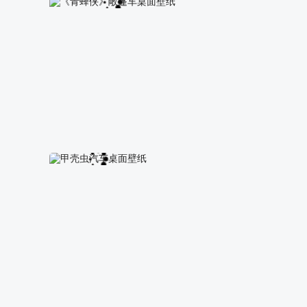
摩托跑车壁纸
《青蜂侠》敞篷车桌面壁纸