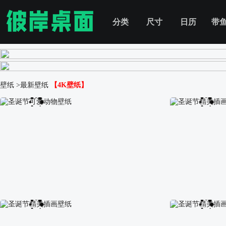
分类
尺寸
日历
带
壁纸
>最新壁纸
【4K壁纸】
圣诞节可爱动物壁纸
圣诞节精美插画