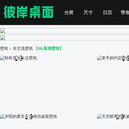
分类
尺寸
日历
带
壁纸
>
非主流壁纸
【4K高清壁纸】
聆听音乐生活壁纸
牵手的约定陪你