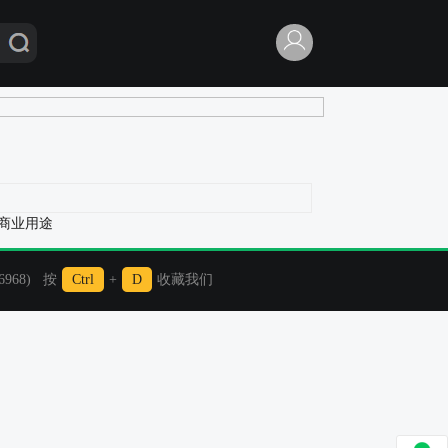
于商业用途
968) 按
Ctrl
+
D
收藏我们