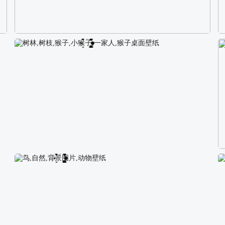
校园长发可爱美女4K电脑壁纸
树林,树枝,猴子,小猴子,一家人,猴子桌面壁纸