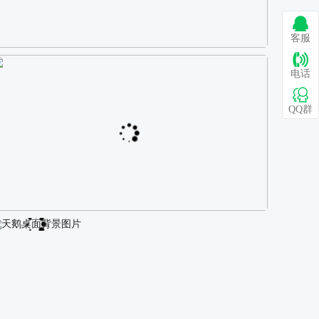
客服
巴图 古风白衣女孩骑马壁纸
电话
QQ群