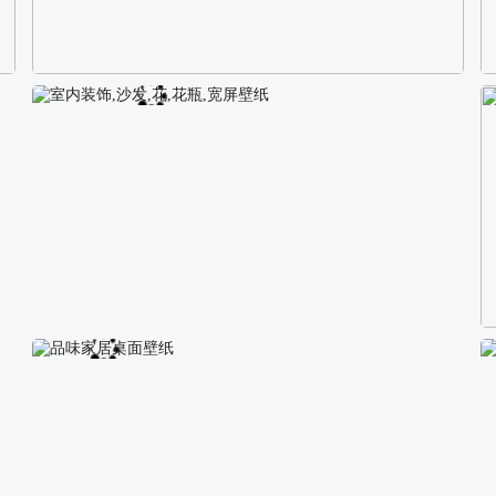
校园长发可爱美女4K电脑壁纸
室内装饰,沙发,花,花瓶,宽屏壁纸