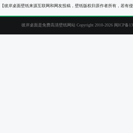
秋日的等待,非主流唯美女生壁纸
森林,小湖,白色
【彼岸桌面壁纸来源互联网和网友投稿，壁纸版权归原作者所有，若有侵
彼岸桌面是免费高清壁纸网站 Copyright 2010-2026
闽ICP备13