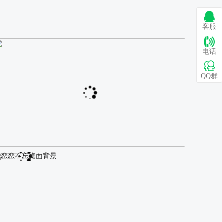
客服
巴图 古风白衣女孩骑马壁纸
电话
QQ群