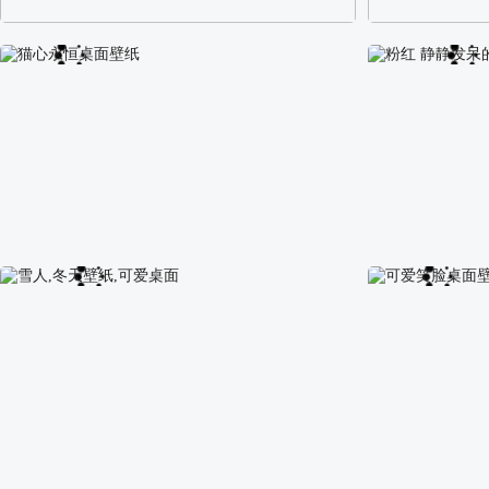
阿尔卑斯山区自然风景壁纸
校园长发可爱美
猫心永恒桌面壁纸
粉红 静静发呆