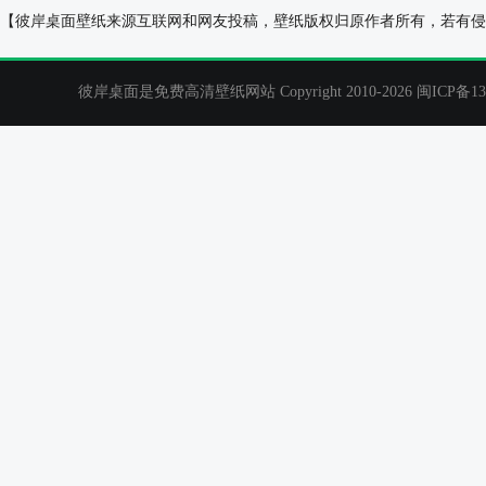
女孩，男孩，背靠背，十指相扣，天空图片，浪漫
明日香 涂鸦 老
【彼岸桌面壁纸来源互联网和网友投稿，壁纸版权归原作者所有，若有侵
小情侣动漫桌面壁纸
彼岸桌面是免费高清壁纸网站 Copyright 2010-2026
闽ICP备13