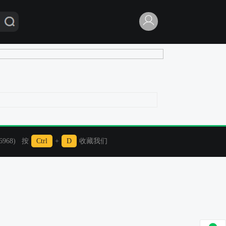
968) 按
Ctrl
+
D
收藏我们