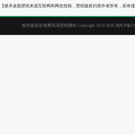
小松鼠，可爱站姿，树，苔藓，动物桌面壁纸
南极企鹅桌面壁
【彼岸桌面壁纸来源互联网和网友投稿，壁纸版权归原作者所有，若有侵
彼岸桌面是免费高清壁纸网站 Copyright 2010-2026
闽ICP备13