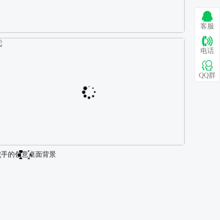
客服
巴图 古风白衣女孩骑马壁纸
电话
QQ群