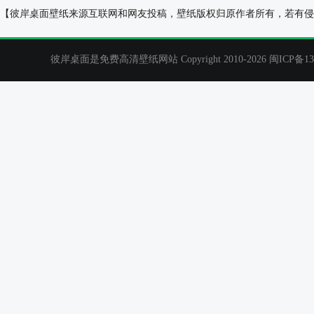
清新可人的女孩,小清新,美女壁纸
中秋古风美女张
【彼岸桌面壁纸来源互联网和网友投稿，壁纸版权归原作者所有，若有侵
彼岸桌面是免费高清壁纸网站 Copyright 2010-2026
闽ICP备13