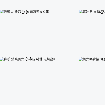
阿尔卑斯山区自然风景壁纸
校园长发可爱美
陈都灵 脸部 羽毛 高清美女壁纸
泰迪熊,女孩,草