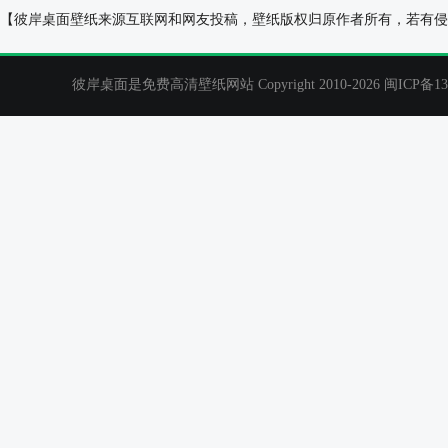
森系 清纯美女 小清新 树林 电脑壁纸
美女鸭舌帽 侧脸
【彼岸桌面壁纸来源互联网和网友投稿，壁纸版权归原作者所有，若有侵
彼岸桌面是免费高清壁纸网站 Copyright 2010-2026
闽ICP备13