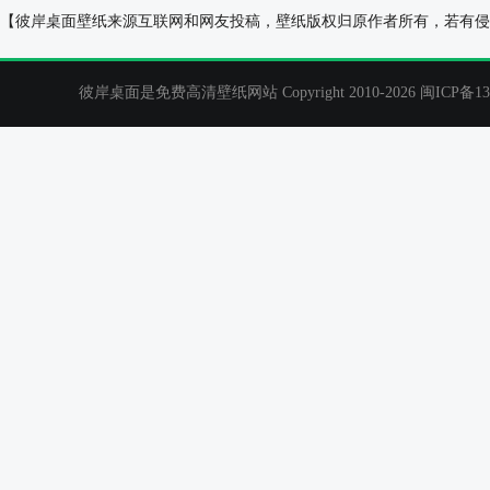
金克丝 蓝色辫子 书本 电脑桌面壁纸
好看的卡通动漫
【彼岸桌面壁纸来源互联网和网友投稿，壁纸版权归原作者所有，若有侵
彼岸桌面是免费高清壁纸网站 Copyright 2010-2026
闽ICP备13