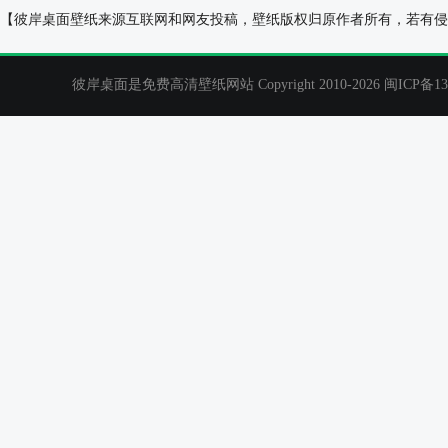
kila晶晶清纯美女外拍桌面壁纸
赵丽颖古装清新
【彼岸桌面壁纸来源互联网和网友投稿，壁纸版权归原作者所有，若有侵
彼岸桌面是免费高清壁纸网站 Copyright 2010-2026
闽ICP备13