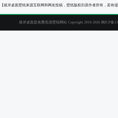
绿色小草小清新自然护眼壁纸
雪山 山谷 乡村
【彼岸桌面壁纸来源互联网和网友投稿，壁纸版权归原作者所有，若有侵
彼岸桌面是免费高清壁纸网站 Copyright 2010-2026
闽ICP备13