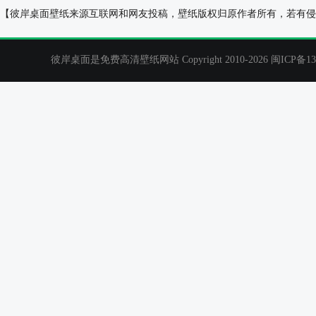
棕榈树，沙滩，热带，自然，海，蓝天白云，风光
美丽星空风景桌
【彼岸桌面壁纸来源互联网和网友投稿，壁纸版权归原作者所有，若有侵
桌面壁纸
彼岸桌面是免费高清壁纸网站 Copyright 2010-2026
闽ICP备13