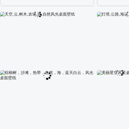
阿尔卑斯山区自然风景壁纸
校园长发可爱美
天空,云,树木,农场,路,自然风光桌面壁纸
灯塔,公路,海运