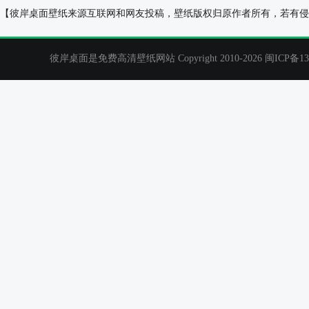
山顶云雾风景2025年5月桌面日历壁纸高清全屏
北半球极光 星空
【彼岸桌面壁纸来源互联网和网友投稿，壁纸版权归原作者所有，若有侵
彼岸桌面是免费高清壁纸网站 Copyright 2010-2026
闽ICP备13