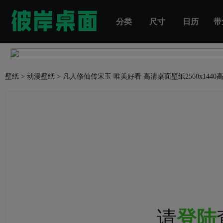
分类
尺寸
日历
带
壁纸
>
动漫壁纸
>
凡人修仙传宋玉 唯美好看 高清桌面壁纸
2560x144
请
登陆