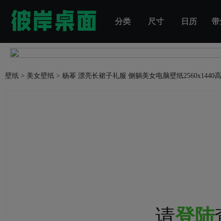
分类
尺寸
日历
带
壁纸
>
美女壁纸
>
杨幂 漂亮长裙子礼服 侧躺美女电脑壁纸
2560x144
请
登陆