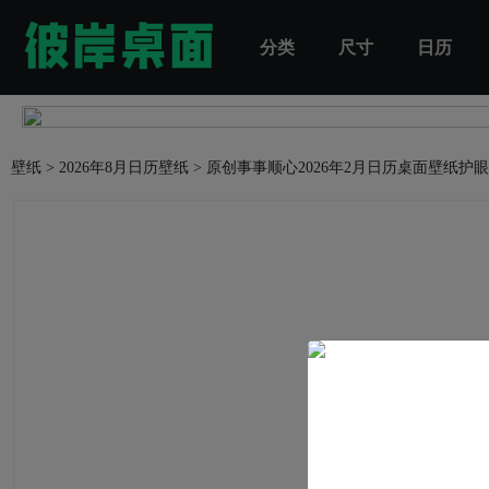
分类
尺寸
日历
壁纸
>
2026年8月日历壁纸
>
原创事事顺心2026年2月日历桌面壁纸护眼