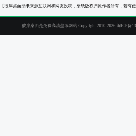
河流，沙滩，森林，林木，阿尔卑斯山，自然风景
河流树林山水倒
【彼岸桌面壁纸来源互联网和网友投稿，壁纸版权归原作者所有，若有侵
电脑桌面壁纸
彼岸桌面是免费高清壁纸网站 Copyright 2010-2026
闽ICP备13