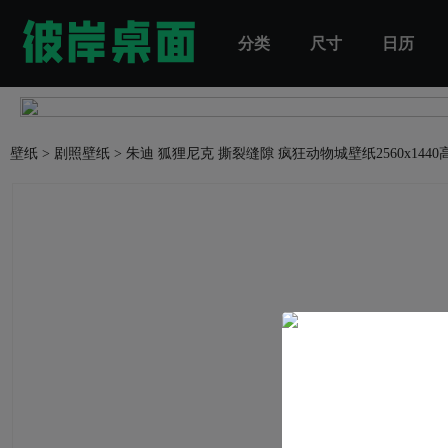
分类
尺寸
日历
壁纸
>
剧照壁纸
>
朱迪 狐狸尼克 撕裂缝隙 疯狂动物城壁纸
2560x14