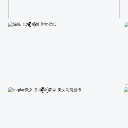
校园长发可爱美女4K电脑壁纸
陈瑶 长发 侧颜 美女壁纸