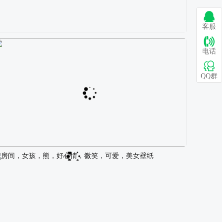
客服
巴图 古风白衣女孩骑马壁纸
电话
QQ群