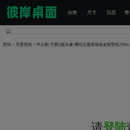
分类
尺寸
日历
带
壁纸
>
可爱壁纸
>
申公豹 可爱Q版头像 哪吒之魔童闹海桌面壁纸
2560
请
登陆