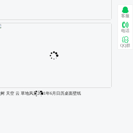
客服
巴图 古风白衣女孩骑马壁纸
电话
QQ群