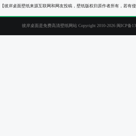
动漫美女美男,招财猫,脸谱,个性动漫壁纸
阳光总在风雨后,
【彼岸桌面壁纸来源互联网和网友投稿，壁纸版权归原作者所有，若有侵
壁纸
彼岸桌面是免费高清壁纸网站 Copyright 2010-2026
闽ICP备13