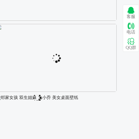
客服
巴图 古风白衣女孩骑马壁纸
电话
QQ群