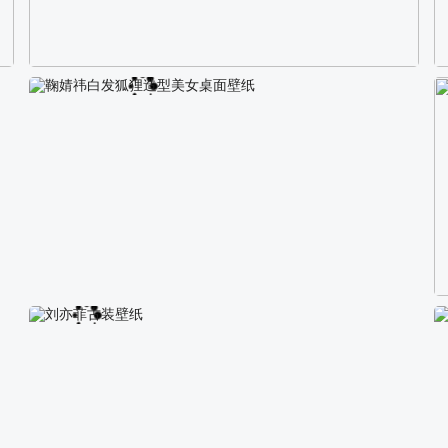
校园长发可爱美女4K电脑壁纸
鞠婧祎白发狐狸造型美女桌面壁纸