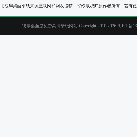
2025年顺风顺水 打工人 上班族电脑桌面分区壁纸高
工资一千八每天
【彼岸桌面壁纸来源互联网和网友投稿，壁纸版权归原作者所有，若有侵
清
彼岸桌面是免费高清壁纸网站 Copyright 2010-2026
闽ICP备13