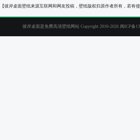
小米YU7宝石绿高清壁纸
兰博基尼，红色，lp6
【彼岸桌面壁纸来源互联网和网友投稿，壁纸版权归原作者所有，若有侵
路，风景，兰博
彼岸桌面是免费高清壁纸网站 Copyright 2010-2026
闽ICP备13