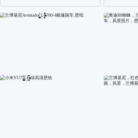
阿尔卑斯山区自然风景壁纸
校园长发可爱美
兰博基尼Aventador,LP700-4敞篷跑车,壁纸
奥迪R8蜘蛛，兰博
车，风景照片，