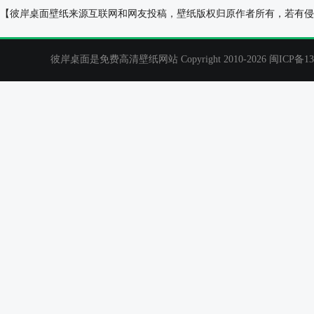
能量条 能量已加满 打人工电脑桌面壁纸
爱意溢满壁纸
【彼岸桌面壁纸来源互联网和网友投稿，壁纸版权归原作者所有，若有侵
彼岸桌面是免费高清壁纸网站 Copyright 2010-2026
闽ICP备13