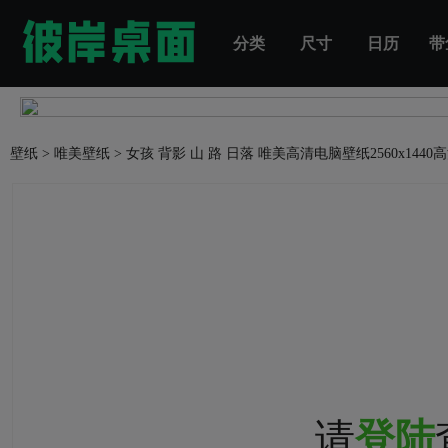
分类
尺寸
日历
带
壁纸
>
唯美壁纸
>
女孩 背影 山 路 日落 唯美高清电脑壁纸
2560x144
请
登陆