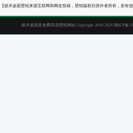
动漫人物风景女孩 樱花 栏杆 花瓣 电脑壁纸
喜羊羊与灰太狼
【彼岸桌面壁纸来源互联网和网友投稿，壁纸版权归原作者所有，若有侵
彼岸桌面是免费高清壁纸网站 Copyright 2010-2026
闽ICP备13