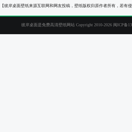
法拉利novitec ferrari roma壁纸
迈凯轮,570S,
【彼岸桌面壁纸来源互联网和网友投稿，壁纸版权归原作者所有，若有侵
彼岸桌面是免费高清壁纸网站 Copyright 2010-2026
闽ICP备13