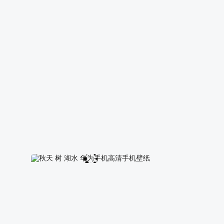
简约 风景 树 月亮 小鸟 手机 壁纸