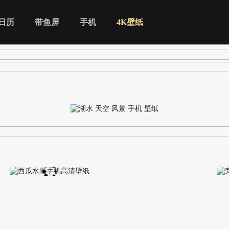
日历
带鱼屏
手机
4K壁纸