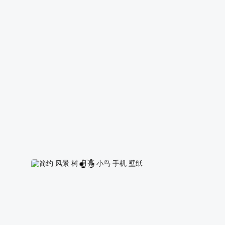
蓝天 白云 绿色草地 一棵大树风景手机壁纸