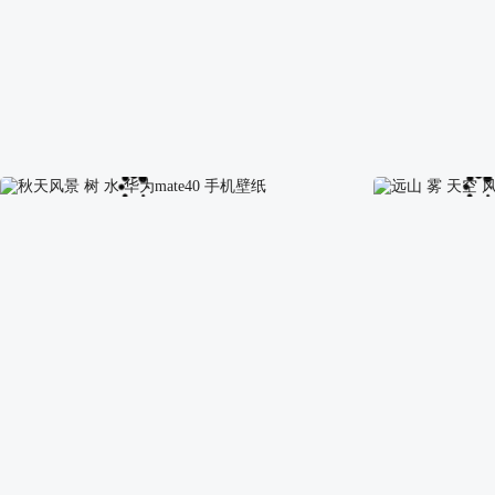
冬天 雪 房子 道路 风景 手机壁纸
美丽 桂林 山水 