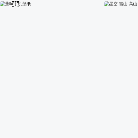
秋天风景 树 水 华为mate40 手机壁纸
远山 雾 天空 风