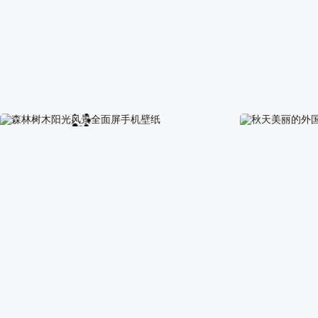
冬天森林树路风景手机壁纸
海边 沙滩 椰树