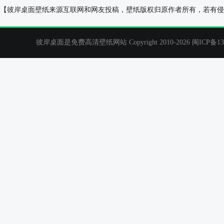
鞠婧祎《落》电脑壁纸
王楚然 海边长
【彼岸桌面壁纸来源互联网和网友投稿，壁纸版权归原作者所有，若有侵
彼岸桌面是免费高清壁纸网站 Copyright 2010-2026
闽ICP备13