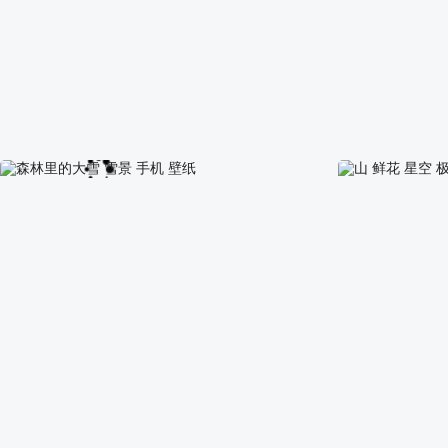
浪漫 薰衣草 花海 风景 手机壁纸
爱心小岛 心形